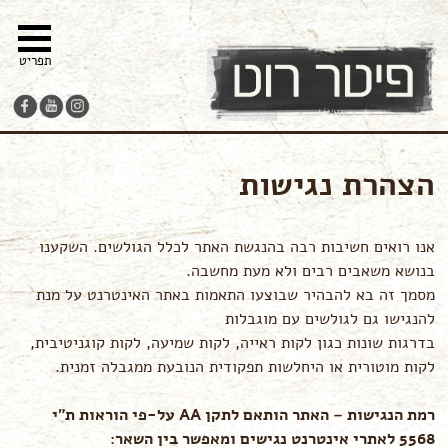
מפת
עבור
הצהרת
צור-קשר
תפריט
האתר
לתוכן
נגישות
הצהרת נגישות
אנו רואים חשיבות רבה בהנגשת האתר לכלל הגולשים. השקענו
בנושא משאבים רבים ולא מעת מחשבה.
מסמך זה בא להבהיר שבוצעו התאמות באתר האינטרנט על מנת
להנגישו גם לגולשים עם מוגבלות
בדרגות שונות כגון לקות ראייה, לקות שמיעה, לקות קוגניטיבית,
לקות מוטורית או היחלשות תפקודית הנובעת ממגבלה זמנית.
רמת הנגישות – האתר הותאם לתקן AA על-פי הוראות ת”י
5568 לאתרי אינטרנט נגישים ומאפשר בין השאר: