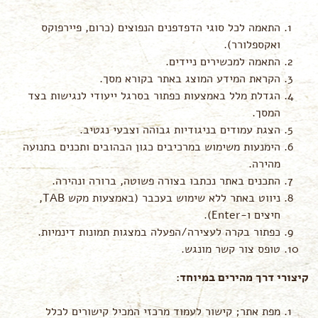
התאמה לכל סוגי הדפדפנים הנפוצים (כרום, פיירפוקס
ואקספלורר).
התאמה למכשירים ניידים.
הקראת המידע המוצג באתר בקורא מסך.
הגדלת מלל באמצעות כפתור בסרגל ייעודי לנגישות בצד
המסך.
הצגת עמודים בניגודיות גבוהה וצבעי נגטיב.
הימנעות משימוש במרכיבים כגון הבהובים ותכנים בתנועה
מהירה.
התכנים באתר נכתבו בצורה פשוטה, ברורה ונהירה.
ניווט באתר ללא שימוש בעכבר (באמצעות מקש TAB,
חיצים ו-Enter).
כפתור בקרה לעצירה/הפעלה במצגות תמונות דינמיות.
טופס צור קשר מונגש.
קיצורי דרך מהירים במיוחד:
מפת אתר; קישור לעמוד מרכזי המכיל קישורים לכלל