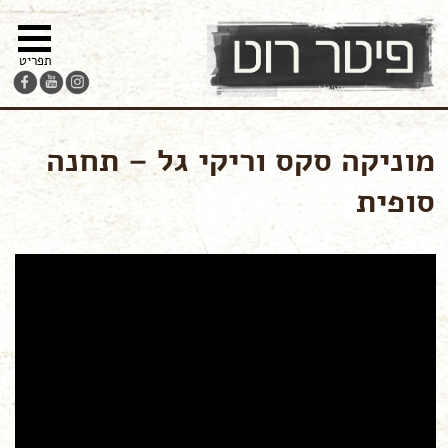
מפת
עבור
הצהרת
צור-קשר
האתר
לתוכן
נגישות
תפריט
מוניקה סקס וריקי גל – תחנה
סופית