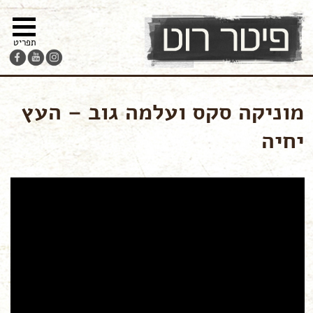
מפת
עבור
הצהרת
צור-קשר
האתר
לתוכן
נגישות
תפריט
מוניקה סקס ועלמה גוב – העץ
יחיה