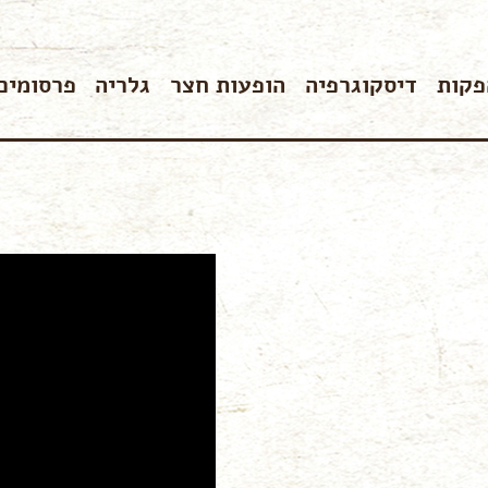
פקות
דיסקוגרפיה
הופעות חצר
גלריה
פרסומים
סולו
להקות
השתתפתי…
פלייליסט